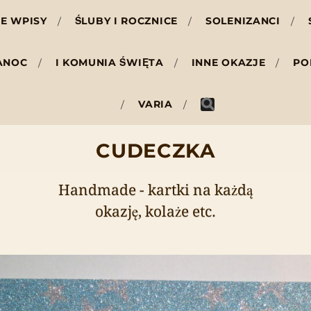
E WPISY
ŚLUBY I ROCZNICE
SOLENIZANCI
ANOC
I KOMUNIA ŚWIĘTA
INNE OKAZJE
PO
VARIA
CUDECZKA
Handmade - kartki na każdą
okazję, kolaże etc.