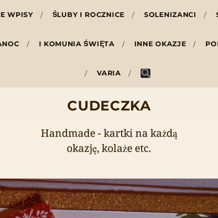
E WPISY
ŚLUBY I ROCZNICE
SOLENIZANCI
ANOC
I KOMUNIA ŚWIĘTA
INNE OKAZJE
PO
VARIA
CUDECZKA
Handmade - kartki na każdą
okazję, kolaże etc.