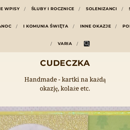
E WPISY
ŚLUBY I ROCZNICE
SOLENIZANCI
ANOC
I KOMUNIA ŚWIĘTA
INNE OKAZJE
PO
VARIA
CUDECZKA
Handmade - kartki na każdą
okazję, kolaże etc.