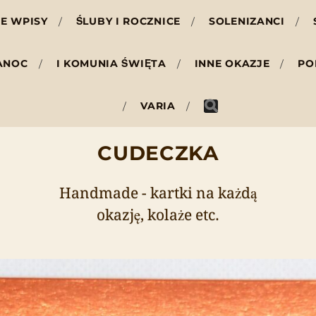
E WPISY
ŚLUBY I ROCZNICE
SOLENIZANCI
ANOC
I KOMUNIA ŚWIĘTA
INNE OKAZJE
PO
VARIA
CUDECZKA
Handmade - kartki na każdą
okazję, kolaże etc.