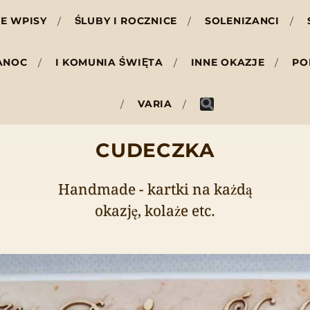
E WPISY
ŚLUBY I ROCZNICE
SOLENIZANCI
ANOC
I KOMUNIA ŚWIĘTA
INNE OKAZJE
PO
VARIA
CUDECZKA
Handmade - kartki na każdą
okazję, kolaże etc.