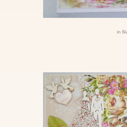
In
Śl