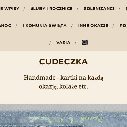
E WPISY
ŚLUBY I ROCZNICE
SOLENIZANCI
ANOC
I KOMUNIA ŚWIĘTA
INNE OKAZJE
PO
VARIA
CUDECZKA
Handmade - kartki na każdą
okazję, kolaże etc.