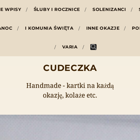
E WPISY
ŚLUBY I ROCZNICE
SOLENIZANCI
ANOC
I KOMUNIA ŚWIĘTA
INNE OKAZJE
PO
VARIA
CUDECZKA
Handmade - kartki na każdą
okazję, kolaże etc.