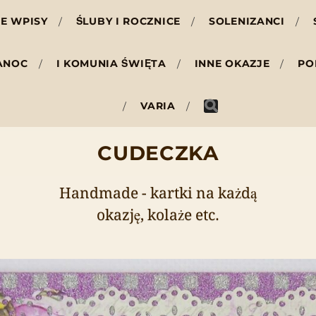
E WPISY
ŚLUBY I ROCZNICE
SOLENIZANCI
ANOC
I KOMUNIA ŚWIĘTA
INNE OKAZJE
PO
VARIA
CUDECZKA
Handmade - kartki na każdą
okazję, kolaże etc.