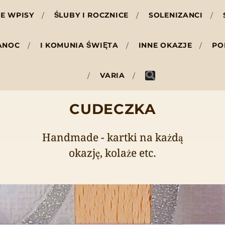
E WPISY
ŚLUBY I ROCZNICE
SOLENIZANCI
ANOC
I KOMUNIA ŚWIĘTA
INNE OKAZJE
PO
VARIA
CUDECZKA
Handmade - kartki na każdą
okazję, kolaże etc.