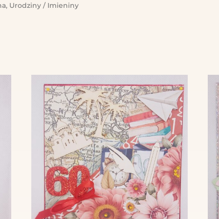
na
,
Urodziny / Imieniny