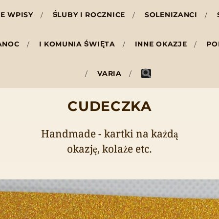
E WPISY
ŚLUBY I ROCZNICE
SOLENIZANCI
ANOC
I KOMUNIA ŚWIĘTA
INNE OKAZJE
PO
VARIA
CUDECZKA
Handmade - kartki na każdą
okazję, kolaże etc.