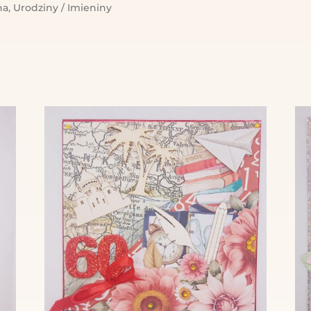
na
,
Urodziny / Imieniny