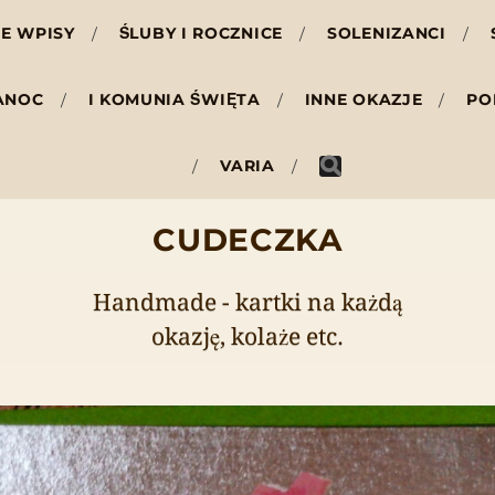
E WPISY
ŚLUBY I ROCZNICE
SOLENIZANCI
ANOC
I KOMUNIA ŚWIĘTA
INNE OKAZJE
PO
VARIA
CUDECZKA
Handmade - kartki na każdą
okazję, kolaże etc.