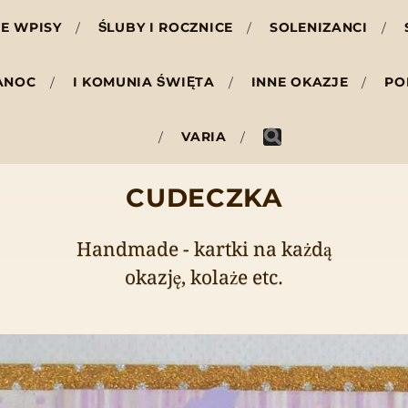
E WPISY
ŚLUBY I ROCZNICE
SOLENIZANCI
ANOC
I KOMUNIA ŚWIĘTA
INNE OKAZJE
PO
VARIA
CUDECZKA
Handmade - kartki na każdą
okazję, kolaże etc.