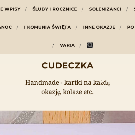
E WPISY
ŚLUBY I ROCZNICE
SOLENIZANCI
ANOC
I KOMUNIA ŚWIĘTA
INNE OKAZJE
PO
VARIA
CUDECZKA
Handmade - kartki na każdą
okazję, kolaże etc.